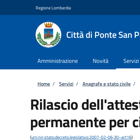
Salta al contenuto principale
Skip to footer content
Regione Lombardia
Città di Ponte San P
Amministrazione
Novità
Servizi
Briciole di pane
Home
/
Servizi
/
Anagrafe e stato civile
/
Rilascio dell'atte
permanente per ci
(
urn:nir:stato:decreto.legislativo:2007-02-06;30~art16
)