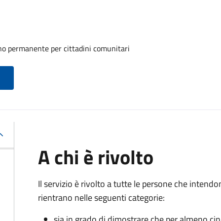
rno permanente per cittadini comunitari
A chi è rivolto
Il servizio è rivolto a tutte le persone che intend
rientrano nelle seguenti categorie:
sia in grado di dimostrare che per almeno ci