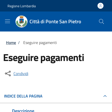
Salta al contenuto principale
Skip to footer content
Regione Lombardia
Città di Ponte San Pietro
Briciole di pane
Home
/
Eseguire pagamenti
Eseguire pagamenti
Condividi
INDICE DELLA PAGINA
Descrizione