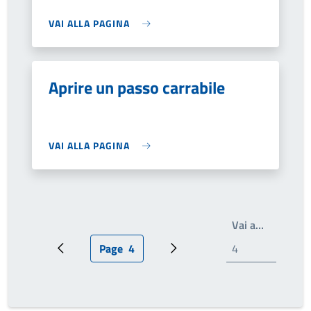
VAI ALLA PAGINA
Aprire un passo carrabile
VAI ALLA PAGINA
Write the
Vai a…
Page
4
Pagina precedente
Pagina attuale
Prossima pagina