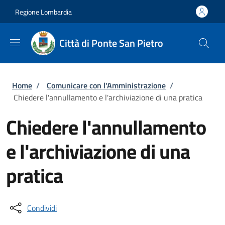
Salta al contenuto principale
Skip to footer content
Regione Lombardia
Città di Ponte San Pietro
Briciole di pane
Home
/
Comunicare con l'Amministrazione
/
Chiedere l'annullamento e l'archiviazione di una pratica
Chiedere l'annullamento
e l'archiviazione di una
pratica
Condividi