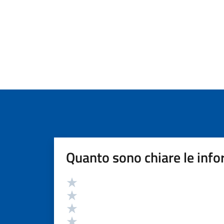
Quanto sono chiare le info
Valutazione
Valuta 5 stelle su 5
Valuta 4 stelle su 5
Valuta 3 stelle su 5
Valuta 2 stelle su 5