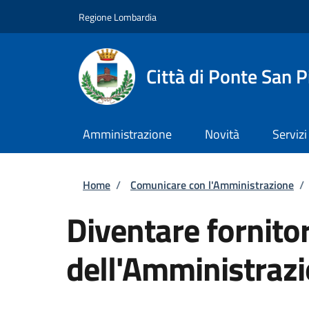
Salta al contenuto principale
Skip to footer content
Regione Lombardia
Città di Ponte San P
Amministrazione
Novità
Servizi
Briciole di pane
Home
/
Comunicare con l'Amministrazione
/
Diventare fornitor
dell'Amministraz