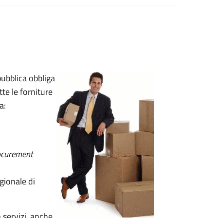
pubblica obbliga
te le forniture
a:
ocurement
egionale di
o servizi, anche