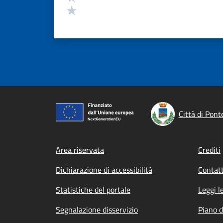
Valuta 1 stelle su 5
Città di Pont
Footer menu
Area riservata
Crediti
Dichiarazione di accessibilità
Contatt
Statistiche del portale
Leggi l
Segnalazione disservizio
Piano d