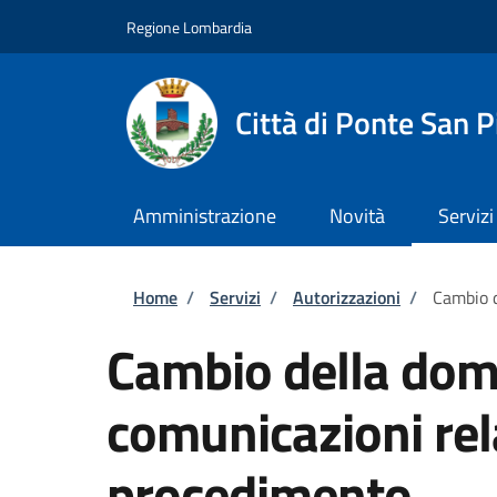
Salta al contenuto principale
Skip to footer content
Regione Lombardia
Città di Ponte San P
Amministrazione
Novità
Servizi
Briciole di pane
Home
/
Servizi
/
Autorizzazioni
/
Cambio d
Cambio della domi
comunicazioni rel
procedimento