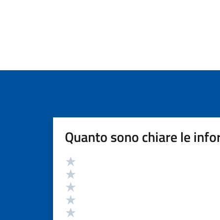
Quanto sono chiare le info
Valutazione
Valuta 5 stelle su 5
Valuta 4 stelle su 5
Valuta 3 stelle su 5
Valuta 2 stelle su 5
Valuta 1 stelle su 5