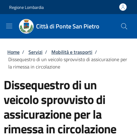
Salta al contenuto principale
Skip to footer content
Regione Lombardia
Città di Ponte San Pietro
Briciole di pane
Home
/
Servizi
/
Mobilità e trasporti
/
Dissequestro di un veicolo sprovvisto di assicurazione per
la rimessa in circolazione
Dissequestro di un
veicolo sprovvisto di
assicurazione per la
rimessa in circolazione