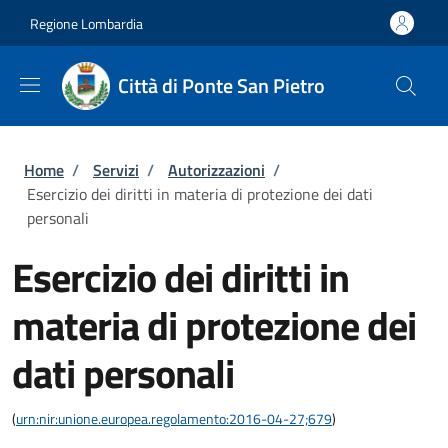
Salta al contenuto principale
Skip to footer content
Regione Lombardia
Città di Ponte San Pietro
Briciole di pane
Home
/
Servizi
/
Autorizzazioni
/
Esercizio dei diritti in materia di protezione dei dati
personali
Esercizio dei diritti in
materia di protezione dei
dati personali
(
urn:nir:unione.europea.regolamento:2016-04-27;679
)