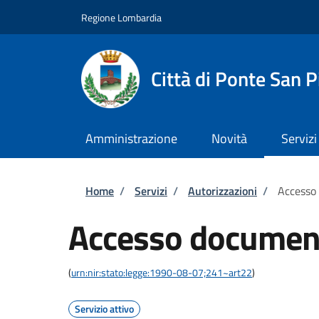
Salta al contenuto principale
Skip to footer content
Regione Lombardia
Città di Ponte San P
Amministrazione
Novità
Servizi
Briciole di pane
Home
/
Servizi
/
Autorizzazioni
/
Accesso
Accesso documen
(
urn:nir:stato:legge:1990-08-07;241~art22
)
Servizio attivo