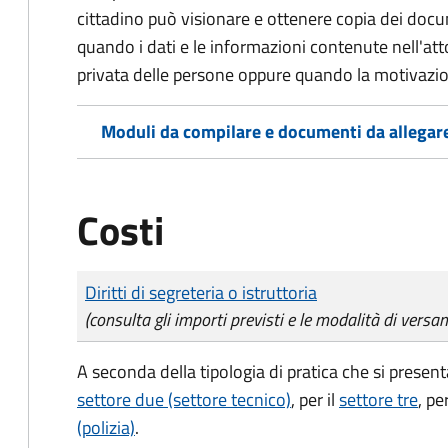
cittadino può visionare e ottenere copia dei doc
quando i dati e le informazioni contenute nell'atto
privata delle persone oppure quando la motivazio
Moduli da compilare e documenti da allegar
Costi
Tipo di pagamento
Importo
Diritti di segreteria o istruttoria
(consulta gli importi previsti e le modalità di versa
A seconda della tipologia di pratica che si presenta 
settore due (settore tecnico)
, per il
settore tre
, per
(polizia)
.