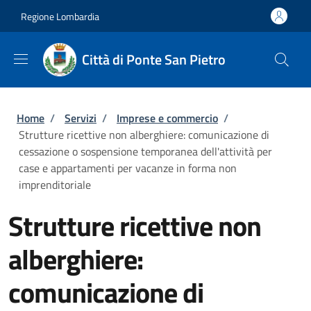
Salta al contenuto principale
Skip to footer content
Regione Lombardia
Città di Ponte San Pietro
Briciole di pane
Home
/
Servizi
/
Imprese e commercio
/
Strutture ricettive non alberghiere: comunicazione di
cessazione o sospensione temporanea dell'attività per
case e appartamenti per vacanze in forma non
imprenditoriale
Strutture ricettive non
alberghiere:
comunicazione di