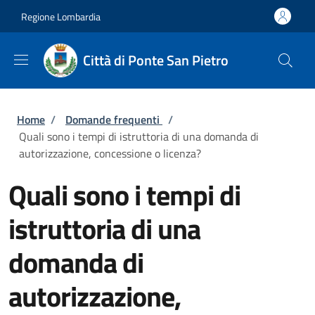
Salta al contenuto principale
Skip to footer content
Regione Lombardia
Città di Ponte San Pietro
Briciole di pane
Home
/
Domande frequenti
/
Quali sono i tempi di istruttoria di una domanda di
autorizzazione, concessione o licenza?
Quali sono i tempi di
istruttoria di una
domanda di
autorizzazione,