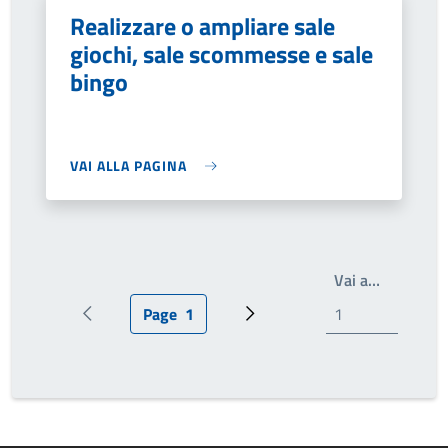
Realizzare o ampliare sale
giochi, sale scommesse e sale
bingo
VAI ALLA PAGINA
Write the
Vai a…
Page
1
Pagina precedente
Pagina attuale
Prossima pagina