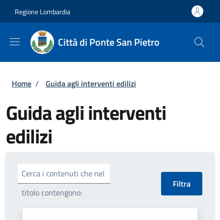
Salta al contenuto principale
Skip to footer content
Regione Lombardia
Città di Ponte San Pietro
Briciole di pane
Home
/
Guida agli interventi edilizi
Guida agli interventi
edilizi
Cerca i contenuti che nel
titolo contengono: