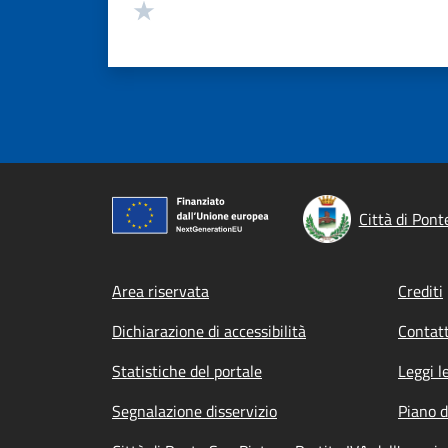
Valuta 1 stelle su 5
Città di Pont
Footer menu
Area riservata
Crediti
Dichiarazione di accessibilità
Contatt
Statistiche del portale
Leggi l
Segnalazione disservizio
Piano d