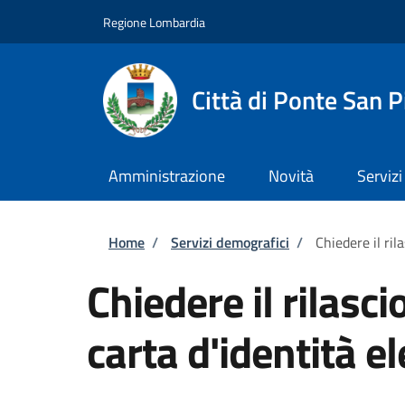
Salta al contenuto principale
Skip to footer content
Regione Lombardia
Città di Ponte San P
Amministrazione
Novità
Servizi
Briciole di pane
Home
/
Servizi demografici
/
Chiedere il ril
Chiedere il rilasci
carta d'identità el