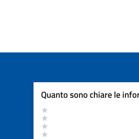
Quanto sono chiare le info
Valutazione
Valuta 5 stelle su 5
Valuta 4 stelle su 5
Valuta 3 stelle su 5
Valuta 2 stelle su 5