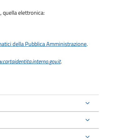
, quella elettronica:
ematici della Pubblica Amministrazione
.
cartaidentita.interno.gov.it
.