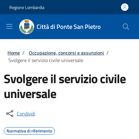
Salta al contenuto principale
Skip to footer content
Regione Lombardia
Città di Ponte San Pietro
Briciole di pane
Home
/
Occupazione, concorsi e assunzioni
/
Svolgere il servizio civile universale
Svolgere il servizio civile
universale
Condividi
Normativa di riferimento