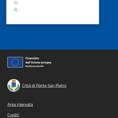
Valuta 2 stelle su 5
Valuta 1 stelle su 5
Città di Ponte San Pietro
Footer menu
Area riservata
Crediti