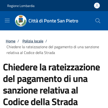
Salta al contenuto principale
Skip to footer content
Regione Lombardia
Città di Ponte San Pietro
Briciole di pane
Home
/
Polizia locale
/
Chiedere la rateizzazione del pagamento di una sanzione
relativa al Codice della Strada
Chiedere la rateizzazione
del pagamento di una
sanzione relativa al
Codice della Strada