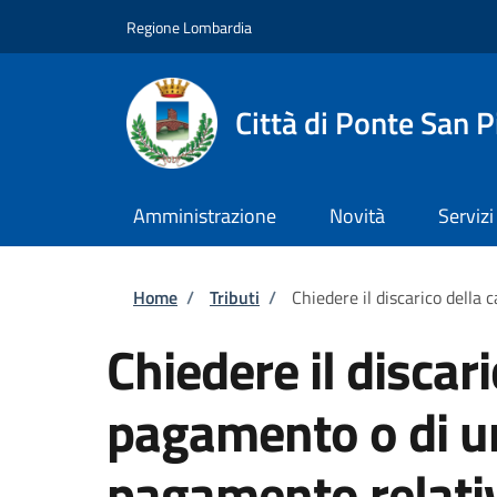
Salta al contenuto principale
Skip to footer content
Regione Lombardia
Città di Ponte San P
Amministrazione
Novità
Servizi
Briciole di pane
Home
/
Tributi
/
Chiedere il discarico della
Chiedere il discari
pagamento o di un
pagamento relativ