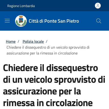
Salta al contenuto principale
Skip to footer content
Regione Lombardia
Città di Ponte San Pietro
Briciole di pane
Home
/
Polizia locale
/
Chiedere il dissequestro di un veicolo sprovvisto di
assicurazione per la rimessa in circolazione
Chiedere il dissequestro
di un veicolo sprovvisto di
assicurazione per la
rimessa in circolazione