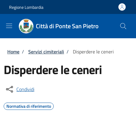
Salta al contenuto principale
Skip to footer content
Regione Lombardia
Città di Ponte San Pietro
Briciole di pane
Home
/
Servizi cimiteriali
/
Disperdere le ceneri
Disperdere le ceneri
Condividi
Normativa di riferimento