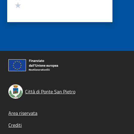
Valuta 1 stelle su 5
Città di Ponte San Pietro
Footer menu
Area riservata
Crediti