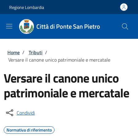
Salta al contenuto principale
Skip to footer content
Regione Lombardia
Città di Ponte San Pietro
Briciole di pane
Home
/
Tributi
/
Versare il canone unico patrimoniale e mercatale
Versare il canone unico
patrimoniale e mercatale
Condividi
Normativa di riferimento