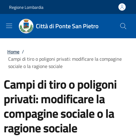
Salta al contenuto principale
Skip to footer content
Regione Lombardia
Città di Ponte San Pietro
Briciole di pane
Home
/
Campi di tiro o poligoni privati: modificare la compagine
sociale o la ragione sociale
Campi di tiro o poligoni
privati: modificare la
compagine sociale o la
ragione sociale