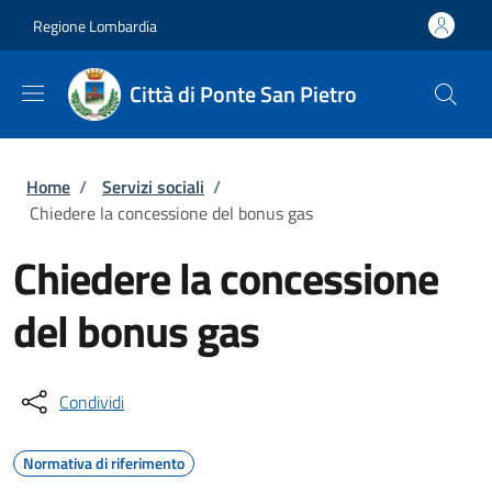
Salta al contenuto principale
Skip to footer content
Regione Lombardia
Città di Ponte San Pietro
Briciole di pane
Home
/
Servizi sociali
/
Chiedere la concessione del bonus gas
Chiedere la concessione
del bonus gas
Condividi
Normativa di riferimento