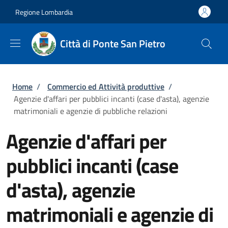
Salta al contenuto principale
Skip to footer content
Regione Lombardia
Città di Ponte San Pietro
Briciole di pane
Home
/
Commercio ed Attività produttive
/
Agenzie d'affari per pubblici incanti (case d'asta), agenzie
matrimoniali e agenzie di pubbliche relazioni
Agenzie d'affari per
pubblici incanti (case
d'asta), agenzie
matrimoniali e agenzie di