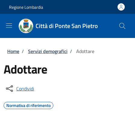
Salta al contenuto principale
Skip to footer content
Regione Lombardia
Città di Ponte San Pietro
Briciole di pane
Home
/
Servizi demografici
/
Adottare
Adottare
Condividi
Normativa di riferimento