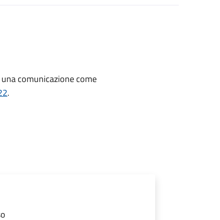
re una comunicazione
come
22
.
so