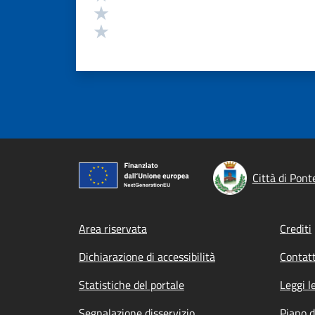
Valuta 2 stelle su 5
Valuta 1 stelle su 5
Città di Pont
Footer menu
Area riservata
Crediti
Dichiarazione di accessibilità
Contatt
Statistiche del portale
Leggi l
Segnalazione disservizio
Piano d