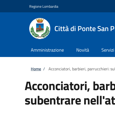
Salta al contenuto principale
Skip to footer content
Regione Lombardia
Città di Ponte San P
Amministrazione
Novità
Servizi
Briciole di pane
Home
/
Acconciatori, barbieri, parrucchieri: su
Acconciatori, barb
subentrare nell'at