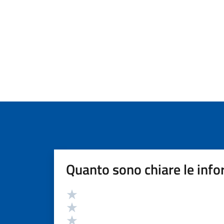
Quanto sono chiare le info
Valutazione
Valuta 5 stelle su 5
Valuta 4 stelle su 5
Valuta 3 stelle su 5