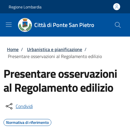
Salta al contenuto principale
Skip to footer content
Regione Lombardia
Città di Ponte San Pietro
Briciole di pane
Home
/
Urbanistica e pianificazione
/
Presentare osservazioni al Regolamento edilizio
Presentare osservazioni
al Regolamento edilizio
Condividi
Normativa di riferimento