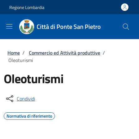
Salta al contenuto principale
Skip to footer content
Regione Lombardia
Città di Ponte San Pietro
Briciole di pane
Home
/
Commercio ed Attività produttive
/
Oleoturismi
Oleoturismi
Condividi
Normativa di riferimento