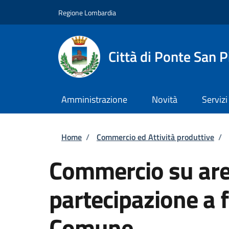
Salta al contenuto principale
Skip to footer content
Regione Lombardia
Città di Ponte San P
Amministrazione
Novità
Servizi
Briciole di pane
Home
/
Commercio ed Attività produttive
/
Commercio su are
partecipazione a f
Comune