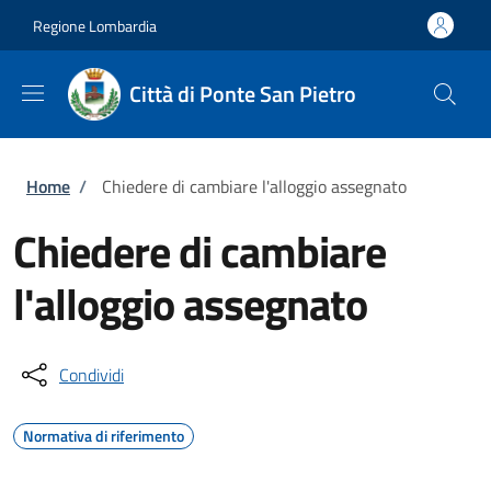
Salta al contenuto principale
Skip to footer content
Regione Lombardia
Città di Ponte San Pietro
Briciole di pane
Home
/
Chiedere di cambiare l'alloggio assegnato
Chiedere di cambiare
l'alloggio assegnato
Condividi
Normativa di riferimento