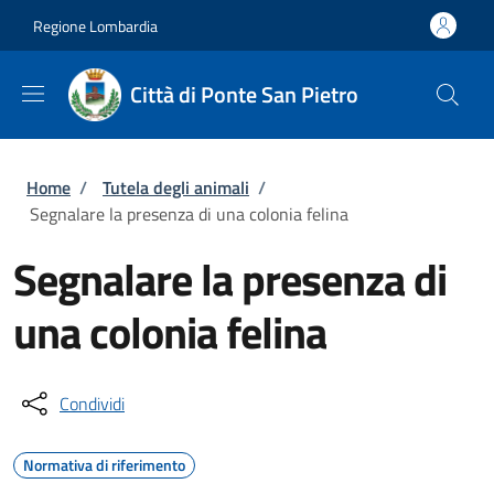
Salta al contenuto principale
Skip to footer content
Regione Lombardia
Città di Ponte San Pietro
Briciole di pane
Home
/
Tutela degli animali
/
Segnalare la presenza di una colonia felina
Segnalare la presenza di
una colonia felina
Condividi
Normativa di riferimento