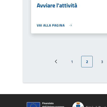
Avviare l'attività
VAI ALLA PAGINA
1
2
3
Pagina precedente
Page
Pagina attu
Pa