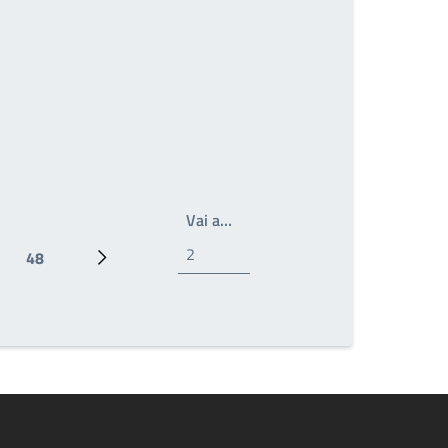
Write the page number you wan
Vai a…
48
Ultima pagina
Prossima pagina