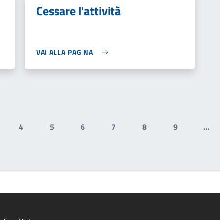
Cessare l'attività
VAI ALLA PAGINA
4
5
6
7
8
9
…
ale
ge
Page
Page
Page
Page
Page
Page