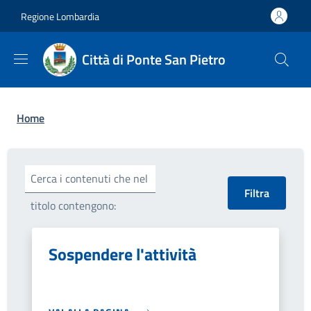
Salta al contenuto principale
Skip to footer content
Regione Lombardia
Città di Ponte San Pietro
Briciole di pane
Home
Cerca i contenuti che nel
titolo contengono:
Sospendere l'attività