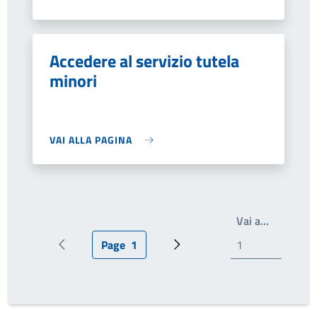
Accedere al servizio tutela
minori
VAI ALLA PAGINA
Write the
Vai a…
Page
1
Pagina precedente
Pagina attuale
Prossima pagina