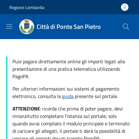
Salta al contenuto principale
Skip to footer content
Regione Lombardia
Città di Ponte San Pietro
Puoi pagare direttamente online gli importi legati alla
presentazione di una pratica telematica utilizzando
PagoPA.
Per ulteriori informazioni sui sistemi di pagamento
elettronico, consulta la
guida
presente sul portale.
ATTENZIONE
: ricorda che prima di poter pagare, devi
innanzitutto completare l'istanza sul portale; solo
quando avrai compilato il modulo principale e terminato
di caricare gli allegati, il portale ti darà la possibilità di
versare gli importi dovuti tramite PagoPA.