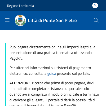
Salta al contenuto principale
Skip to footer content
Regione Lombardia
Città di Ponte San Pietro
Puoi pagare direttamente online gli importi legati alla
presentazione di una pratica telematica utilizzando
PagoPA.
Per ulteriori informazioni sui sistemi di pagamento
elettronico, consulta la
guida
presente sul portale.
ATTENZIONE
: ricorda che prima di poter pagare, devi
innanzitutto completare l'istanza sul portale; solo
quando avrai compilato il modulo principale e terminato
di caricare gli allegati, il portale ti darà la possibilità di
versare gli importi dovuti tramite PagoPA.