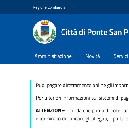
Salta al contenuto principale
Skip to footer content
Regione Lombardia
Città di Ponte San P
Amministrazione
Novità
Servizi
Puoi pagare direttamente online gli importi
Per ulteriori informazioni sui sistemi di p
ATTENZIONE
: ricorda che prima di poter p
e terminato di caricare gli allegati, il portal